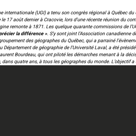
e internationale (UGI
)
a tenu son congrès régional à Québec du 
e le 17 août dernier à Cracovie, lors d’une récente réunion du com
rigine remonte à 1871. Les quelque quarante commissions de l’UG
récier la différence »
. S’y sont joint l’Association canadienne 
roupement des géographes du Québec, qui a parrainé l’évèneme
u Département de géographie de l’Université Laval, a été présidé
urent Bourdeau, qui ont piloté les démarches menant à la décis
dans quatre ans, à tous les géographes du monde. L’objectif a été
nationale des géographes les meilleures conditions possible pou
re part, de stimuler, tout en la faisant mieux connaitre, la géogr