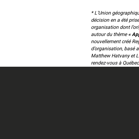
* L’Union géographiqu
décision en a été pris
organisation dont l’o
autour du thème
« App
nouvellement créé Reg
d’organisation, basé a
Matthew Hatvany et La
rendez-vous à Québec, 
à la communauté inter
leurs savoirs et, d’aut
Canada.