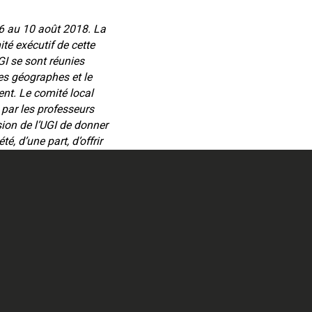
6 au 10 août 2018. La
ité exécutif de cette
I se sont réunies
des géographes et le
nt. Le comité local
 par les professeurs
ion de l’UGI de donner
, d’une part, d’offrir
r partager et diffuser
aphie du Québec et du