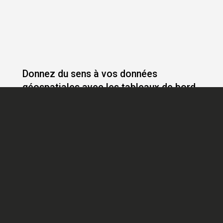
Donnez du sens à vos données
géospatiales avec les tableaux de bord
interactifs de JMap Cloud
Lire la suite