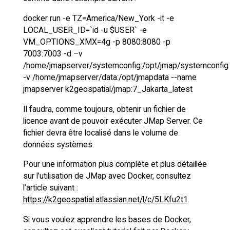
docker run -e TZ=America/New_York -it -e
LOCAL_USER_ID=`id -u $USER` -e
VM_OPTIONS_XMX=4g -p 8080:8080 -p
7003:7003 -d –v
/home/jmapserver/systemconfig:/opt/jmap/systemconfig
-v /home/jmapserver/data:/opt/jmapdata --name
jmapserver k2geospatial/jmap:7_Jakarta_latest
Il faudra, comme toujours, obtenir un fichier de
licence avant de pouvoir exécuter JMap Server. Ce
fichier devra être localisé dans le volume de
données systèmes.
Pour une information plus complète et plus détaillée
sur l’utilisation de JMap avec Docker, consultez
l’article suivant :
https://k2geospatial.atlassian.net/l/c/5LKfu2t1
.
Si vous voulez apprendre les bases de Docker,